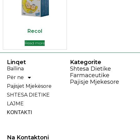
Recol
Read more
Linqet
Kategorite
Shtesa Dietike
Ballina
Farmaceutike
Për ne
Pajisje Mjekesore
Pajisjet Mjekësore
SHTESA DIETIKE
LAJME
ΚΟΝΤΑΚΤΙ
Na Kontaktoni