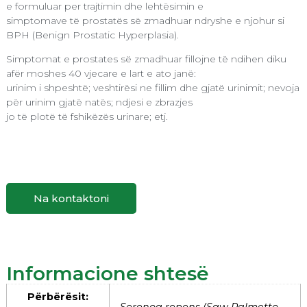
e formuluar per trajtimin dhe lehtësimin e
simptomave të prostatës së zmadhuar ndryshe e njohur si
BPH (Benign Prostatic Hyperplasia).
Simptomat e prostates së zmadhuar fillojne të ndihen diku
afër moshes 40 vjecare e lart e ato janë:
urinim i shpeshtë; veshtirësi ne fillim dhe gjatë urinimit; nevoja
për urinim gjatë natës; ndjesi e zbrazjes
jo të plotë të fshikëzës urinare; etj.
Na kontaktoni
Informacione shtesë
Përbërësit:
Serenoa repens (Saw Palmetto