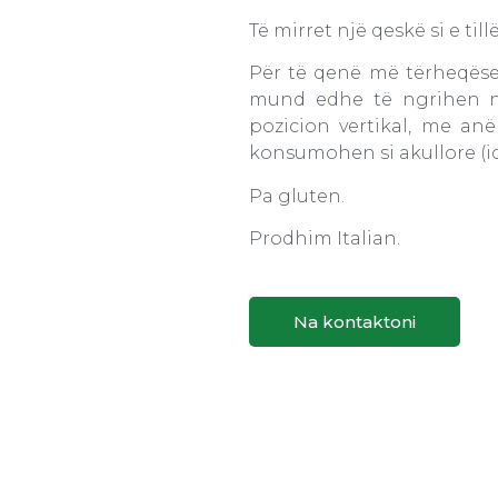
Të mirret një qeskë si e till
Për të qenë më tërheqëse
mund edhe të ngrihen në
pozicion vertikal, me an
konsumohen si akullore (ic
Pa gluten.
Prodhim Italian.
Na kontaktoni