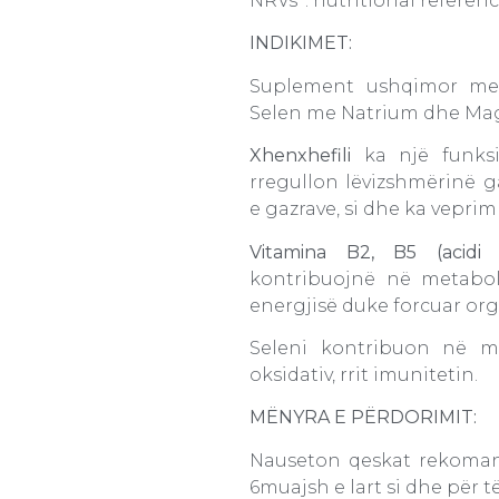
NRVs*: nutritional referenc
INDIKIMET:
Suplement ushqimor me b
Selen me Natrium dhe Ma
Xhenxhefili
ka një funksio
rregullon lëvizshmërinë g
e gazrave, si dhe ka veprim
Vitamina B2, B5 (acidi
kontribuojnë në metabol
energjisë duke forcuar or
Seleni kontribuon në mb
oksidativ, rrit imunitetin.
MËNYRA E PËRDORIMIT:
Nauseton qeskat rekoma
6muajsh e lart si dhe për të 