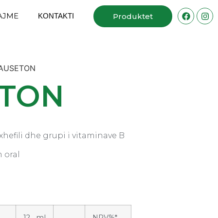
AJME
ΚΟΝΤΑΚΤΙ
Produktet
AUSETON
TON
hefili dhe grupi i vitaminave B
 oral
12 ml
NRV%*