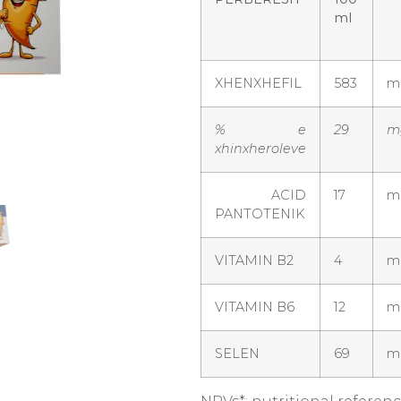
ml
XHENXHEFIL
583
m
% e
29
m
xhinxheroleve
ACID
17
m
PANTOTENIK
VITAMIN B2
4
m
VITAMIN B6
12
m
SELEN
69
m