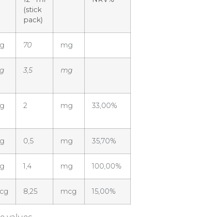
(stick
pack)
g
70
mg
g
3,5
mg
g
2
mg
33,00%
g
0,5
mg
35,70%
g
1,4
mg
100,00%
cg
8,25
mcg
15,00%