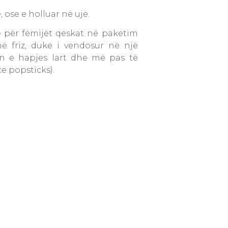
ë, ose e holluar në ujë.
 për fëmijët qeskat në paketim
 friz, duke i vendosur në një
ën e hapjes lart dhe më pas të
e popsticks).