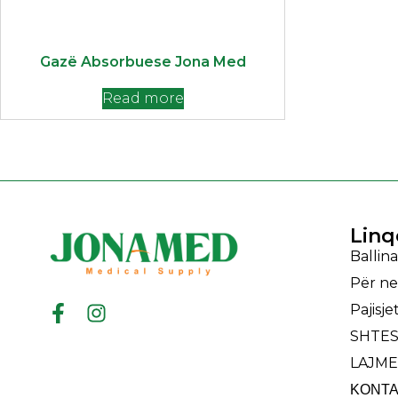
‎Gazë Absorbuese Jona Med
Read more
Linq
Ballina
Për ne
Pajisj
SHTES
LAJME
ΚΟΝΤΑ