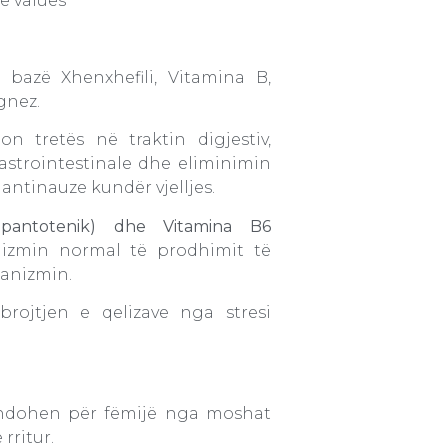
e values
azë Xhenxhefili, Vitamina B,
gnez.
n tretës në traktin digjestiv,
astrointestinale dhe eliminimin
 antinauze kundër vjelljes.
 pantotenik) dhe Vitamina B6
izmin normal të prodhimit të
ganizmin.
rojtjen e qelizave nga stresi
ndohen për fëmijë nga moshat
rritur.