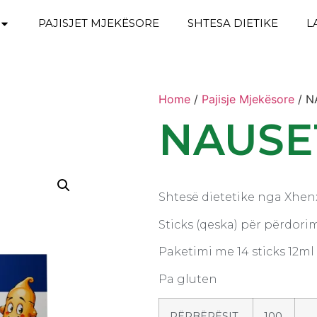
PAJISJET MJEKËSORE
SHTESA DIETIKE
L
Home
/
Pajisje Mjekësore
/ N
NAUSE
Shtesë dietetike nga Xhenx
Sticks (qeska) për përdorim
Paketimi me 14 sticks 12ml
Pa gluten
PËRBËRËSIT
100