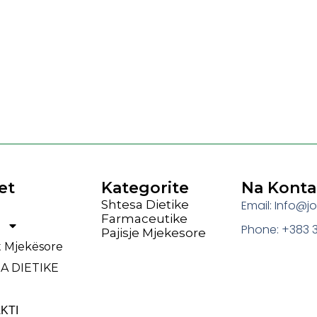
et
Kategorite
Na Konta
Shtesa Dietike
Email: Info@
Farmaceutike
Phone: +383 3
Pajisje Mjekesore
et Mjekësore
A DIETIKE
ΚΤΙ