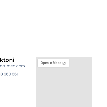
ktoni
jona-med.com
8 660 661