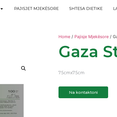
PAJISJET MJEKËSORE
SHTESA DIETIKE
L
Home
/
Pajisje Mjekësore
/ ‎G
‎Gaza S
‎7.5cmx7.5cm
Na kontaktoni