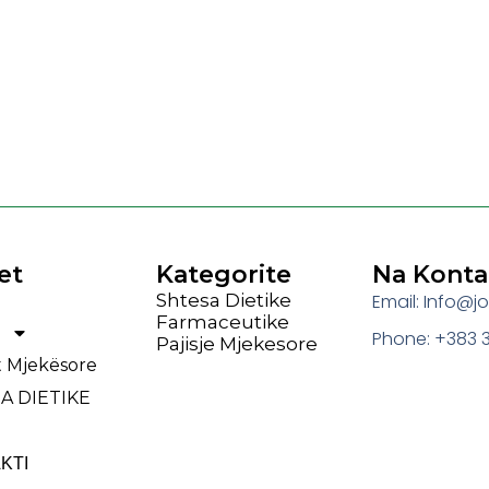
et
Kategorite
Na Konta
Shtesa Dietike
Email: Info@
Farmaceutike
Phone: +383 3
Pajisje Mjekesore
et Mjekësore
A DIETIKE
ΚΤΙ