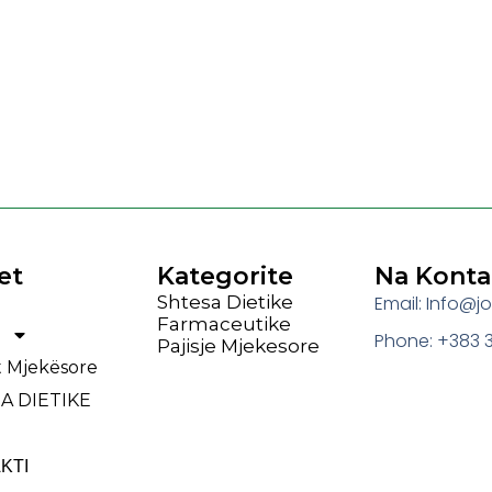
et
Kategorite
Na Konta
Shtesa Dietike
Email: Info@
Farmaceutike
Phone: +383 3
Pajisje Mjekesore
et Mjekësore
A DIETIKE
ΚΤΙ