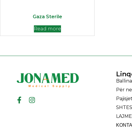
‎Gaza Sterile
Read more
Linq
Ballina
Për ne
Pajisj
SHTES
LAJME
ΚΟΝΤΑ