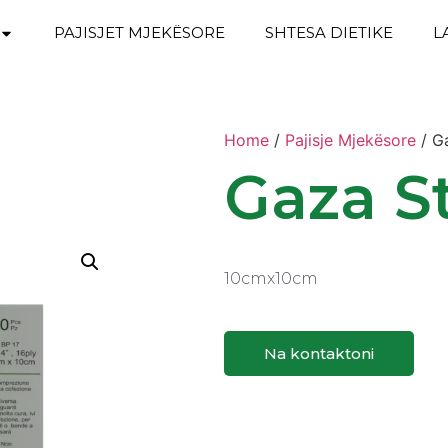
PAJISJET MJEKËSORE
SHTESA DIETIKE
L
Home
/
Pajisje Mjekësore
/ ‎G
‎Gaza S
‎10cmx10cm
Na kontaktoni