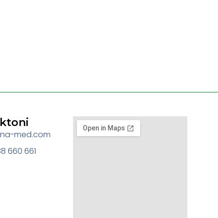
ktoni
jona-med.com
8 660 661